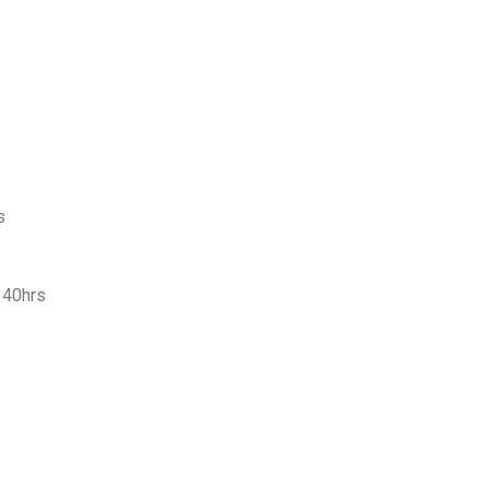
s
a 40hrs