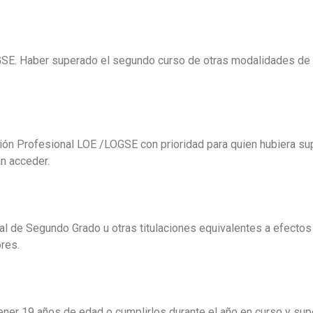
GSE. Haber superado el segundo curso de otras modalidades de B
ión Profesional LOE /LOGSE con prioridad para quien hubiera su
an acceder.
l de Segundo Grado u otras titulaciones equivalentes a efectos a
ores.
tener 19 años de edad o cumplirlos durante el año en curso y su