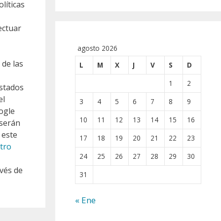
líticas
ectuar
agosto 2026
 de las
L
M
X
J
V
S
D
1
2
Estados
el
3
4
5
6
7
8
9
ogle
10
11
12
13
14
15
16
 serán
 este
17
18
19
20
21
22
23
tro
24
25
26
27
28
29
30
vés de
31
« Ene