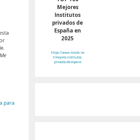
Mejores
Institutos
privados de
España en
esta
2025
Por
e.
https://www.micole.ne
Me
t/mejores-institutos-
privados-de-espana
a para