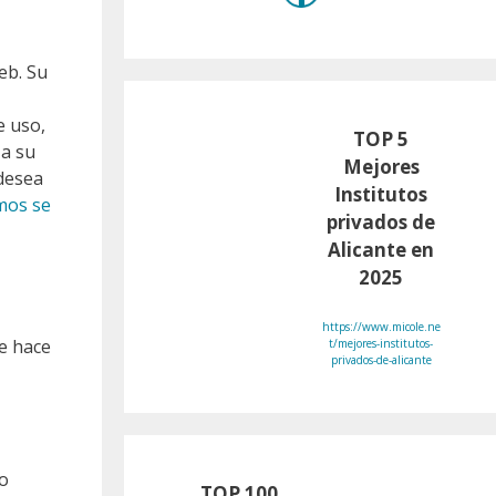
eb. Su
e uso,
TOP 5
 a su
Mejores
 desea
Institutos
mos se
privados de
Alicante en
2025
https://www.micole.ne
e hace
t/mejores-institutos-
privados-de-alicante
no
TOP 100