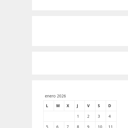
enero 2026
L
M
X
J
V
S
D
1
2
3
4
5
6
7
8
9
10
11