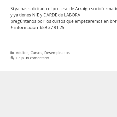
Si ya has solicitado el proceso de Arraigo socioformati
y ya tienes NIE y DARDE de LABORA
pregúntanos por los cursos que empezaremos en brev
+ información 659 37 91 25
Categorías
Adultos
,
Cursos
,
Desempleados
Deja un comentario