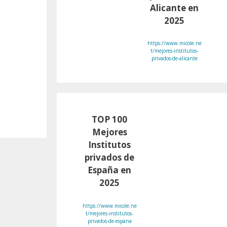
Alicante en
2025
https://www.micole.ne
t/mejores-institutos-
privados-de-alicante
TOP 100
Mejores
Institutos
privados de
España en
2025
https://www.micole.ne
t/mejores-institutos-
privados-de-espana