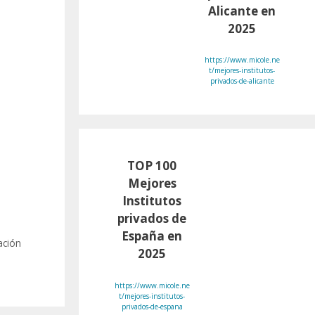
Alicante en
2025
https://www.micole.ne
t/mejores-institutos-
privados-de-alicante
TOP 100
Mejores
Institutos
privados de
España en
ación
2025
https://www.micole.ne
t/mejores-institutos-
privados-de-espana