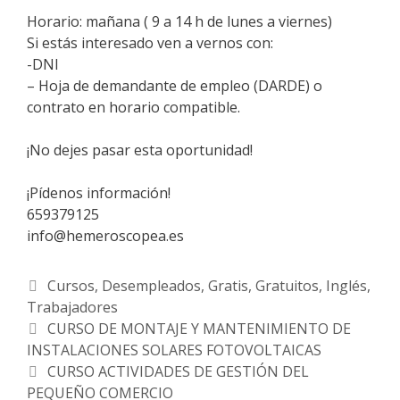
Horario: mañana ( 9 a 14 h de lunes a viernes)
Si estás interesado ven a vernos con:
-DNI
– Hoja de demandante de empleo (DARDE) o
contrato en horario compatible.
¡No dejes pasar esta oportunidad!
¡Pídenos información!
659379125
info@hemeroscopea.es
Categorías
Cursos
,
Desempleados
,
Gratis
,
Gratuitos
,
Inglés
,
Trabajadores
Navegación
CURSO DE MONTAJE Y MANTENIMIENTO DE
de
INSTALACIONES SOLARES FOTOVOLTAICAS
entradas
CURSO ACTIVIDADES DE GESTIÓN DEL
PEQUEÑO COMERCIO