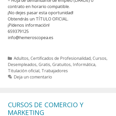
– Hoja de demandante de empleo (DARDE) o
contrato en horario compatible.
¡No dejes pasar esta oportunidad!
Obtendrás un TÍTULO OFICIAL.
¡Pídenos información!
659379125
info@hemeroscopea.es
Categorías
Adultos
,
Certificados de Profesionalidad
,
Cursos
,
Desempleados
,
Gratis
,
Gratuitos
,
Informática
,
Titulación oficial
,
Trabajadores
Deja un comentario
CURSOS DE COMERCIO Y
MARKETING