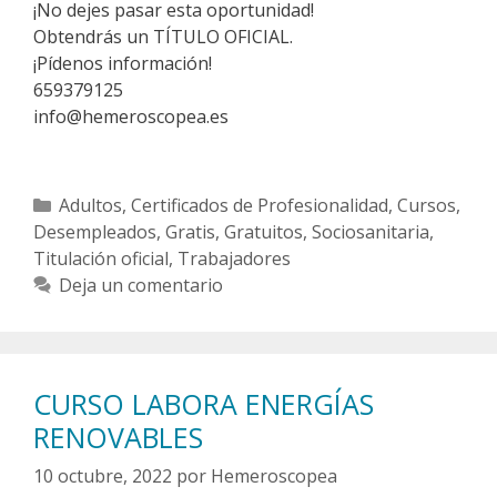
¡No dejes pasar esta oportunidad!
Obtendrás un TÍTULO OFICIAL.
¡Pídenos información!
659379125
info@hemeroscopea.es
Categorías
Adultos
,
Certificados de Profesionalidad
,
Cursos
,
Desempleados
,
Gratis
,
Gratuitos
,
Sociosanitaria
,
Titulación oficial
,
Trabajadores
Deja un comentario
CURSO LABORA ENERGÍAS
RENOVABLES
10 octubre, 2022
por
Hemeroscopea