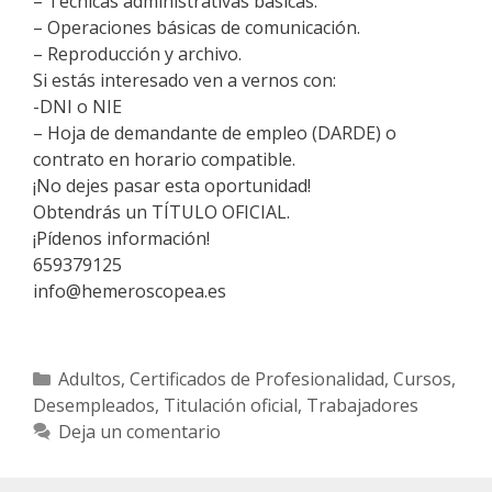
– Técnicas administrativas básicas.
– Operaciones básicas de comunicación.
– Reproducción y archivo.
Si estás interesado ven a vernos con:
-DNI o NIE
– Hoja de demandante de empleo (DARDE) o
contrato en horario compatible.
¡No dejes pasar esta oportunidad!
Obtendrás un TÍTULO OFICIAL.
¡Pídenos información!
659379125
info@hemeroscopea.es
Categorías
Adultos
,
Certificados de Profesionalidad
,
Cursos
,
Desempleados
,
Titulación oficial
,
Trabajadores
Deja un comentario