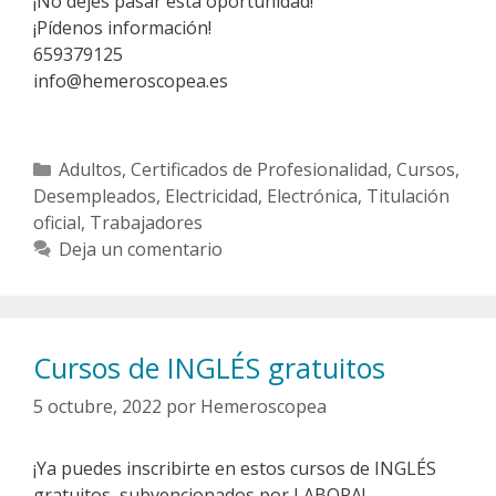
¡No dejes pasar esta oportunidad!
¡Pídenos información!
659379125
info@hemeroscopea.es
Categorías
Adultos
,
Certificados de Profesionalidad
,
Cursos
,
Desempleados
,
Electricidad
,
Electrónica
,
Titulación
oficial
,
Trabajadores
Deja un comentario
Cursos de INGLÉS gratuitos
5 octubre, 2022
por
Hemeroscopea
¡Ya puedes inscribirte en estos cursos de INGLÉS
gratuitos, subvencionados por LABORA!