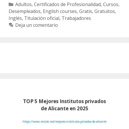
Categorías
Adultos
,
Certificados de Profesionalidad
,
Cursos
,
Desempleados
,
English courses
,
Gratis
,
Gratuitos
,
Inglés
,
Titulación oficial
,
Trabajadores
Deja un comentario
TOP 5 Mejores Institutos privados
de Alicante en 2025
https://www.micole.net/mejores-institutos-privados-de-alicante