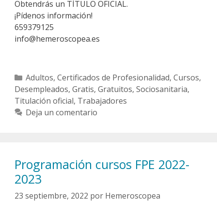
Obtendrás un TÍTULO OFICIAL.
¡Pídenos información!
659379125
info@hemeroscopea.es
Categorías
Adultos
,
Certificados de Profesionalidad
,
Cursos
,
Desempleados
,
Gratis
,
Gratuitos
,
Sociosanitaria
,
Titulación oficial
,
Trabajadores
Deja un comentario
Programación cursos FPE 2022-
2023
23 septiembre, 2022
por
Hemeroscopea