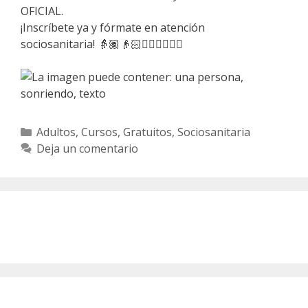
OFICIAL.
¡Inscríbete ya y fórmate en atención
sociosanitaria!
👵🏽
👴🏻
👩🏽‍⚕️
👨🏼‍⚕️
Categorías
Adultos
,
Cursos
,
Gratuitos
,
Sociosanitaria
Deja un comentario