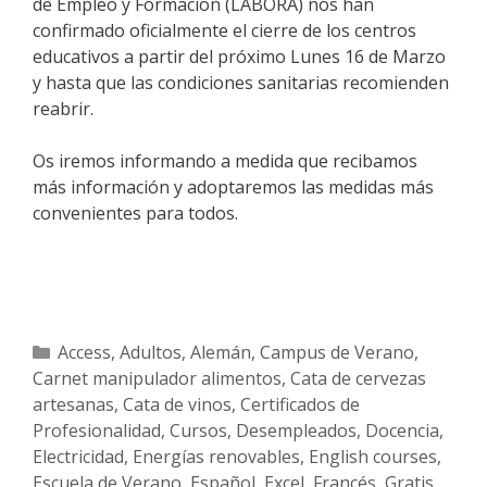
de Empleo y Formación (LABORA) nos han
confirmado oficialmente el cierre de los centros
educativos a partir del próximo Lunes 16 de Marzo
y hasta que las condiciones sanitarias recomienden
reabrir.
Os iremos informando a medida que recibamos
más información y adoptaremos las medidas más
convenientes para todos.
Categorías
Access
,
Adultos
,
Alemán
,
Campus de Verano
,
Carnet manipulador alimentos
,
Cata de cervezas
artesanas
,
Cata de vinos
,
Certificados de
Profesionalidad
,
Cursos
,
Desempleados
,
Docencia
,
Electricidad
,
Energías renovables
,
English courses
,
Escuela de Verano
,
Español
,
Excel
,
Francés
,
Gratis
,