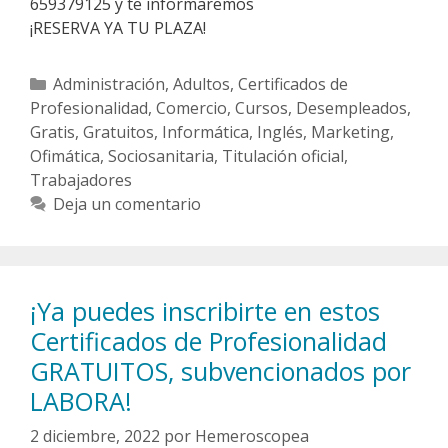
659379125 y te informaremos
¡RESERVA YA TU PLAZA!
Categorías
Administración
,
Adultos
,
Certificados de
Profesionalidad
,
Comercio
,
Cursos
,
Desempleados
,
Gratis
,
Gratuitos
,
Informática
,
Inglés
,
Marketing
,
Ofimática
,
Sociosanitaria
,
Titulación oficial
,
Trabajadores
Deja un comentario
¡Ya puedes inscribirte en estos
Certificados de Profesionalidad
GRATUITOS, subvencionados por
LABORA!
2 diciembre, 2022
por
Hemeroscopea