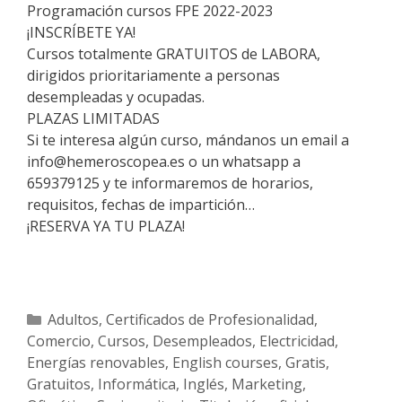
Programación cursos FPE 2022-2023
¡INSCRÍBETE YA!
Cursos totalmente GRATUITOS de LABORA,
dirigidos prioritariamente a personas
desempleadas y ocupadas.
PLAZAS LIMITADAS
Si te interesa algún curso, mándanos un email a
info@hemeroscopea.es o un whatsapp a
659379125 y te informaremos de horarios,
requisitos, fechas de impartición…
¡RESERVA YA TU PLAZA!
Categorías
Adultos
,
Certificados de Profesionalidad
,
Comercio
,
Cursos
,
Desempleados
,
Electricidad
,
Energías renovables
,
English courses
,
Gratis
,
Gratuitos
,
Informática
,
Inglés
,
Marketing
,