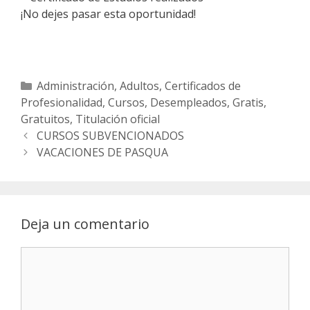
¡No dejes pasar esta oportunidad!
Categorías
Administración
,
Adultos
,
Certificados de
Profesionalidad
,
Cursos
,
Desempleados
,
Gratis
,
Gratuitos
,
Titulación oficial
Navegación
CURSOS SUBVENCIONADOS
de
VACACIONES DE PASQUA
entradas
Deja un comentario
Comentario