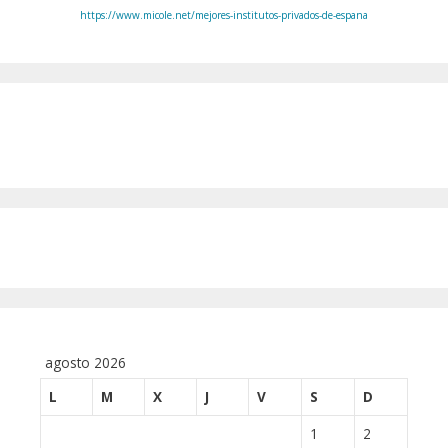
https://www.micole.net/mejores-institutos-privados-de-espana
agosto 2026
L
M
X
J
V
S
D
1
2