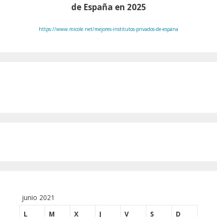
de España en 2025
https://www.micole.net/mejores-institutos-privados-de-espana
junio 2021
L
M
X
J
V
S
D