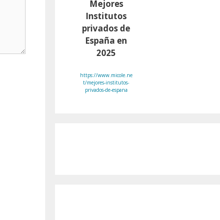
Mejores
Institutos
privados de
España en
2025
https://www.micole.ne
t/mejores-institutos-
privados-de-espana