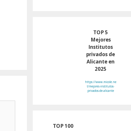
TOP 5
Mejores
Institutos
privados de
Alicante en
2025
https://www.micole.ne
t/mejores-institutos-
privados-de-alicante
TOP 100